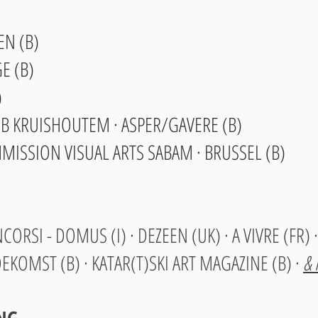
EN (B)
E (B)
)
UB KRUISHOUTEM · ASPER/GAVERE (B)
MISSION VISUAL ARTS SABAM · BRUSSEL (B)
RSI - DOMUS (I) · DEZEEN (UK) · A VIVRE (FR) ·
OMST (B) · KATAR(T)SKI ART MAGAZINE (B) ·
&