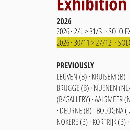
Exhibition
2026
2026 · 2/1 > 31/3 · SOLO E
2026 · 30/11 > 27/12 · SO
PREVIOUSLY
LEUVEN (B) · KRUISEM (B) 
BRUGGE (B) · NUENEN (NL/G
(B/GALLERY) · AALSMEER (N
· DEURNE (B) · BOLOGNA (I
NOKERE (B) · KORTRIJK (B) ·