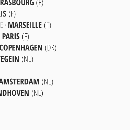
TRASBOURG
(F)
RIS
(F)
E ·
MARSEILLE
(F)
·
PARIS
(F)
COPENHAGEN
(DK)
EGEIN
(NL)
AMSTERDAM
(NL)
INDHOVEN
(NL)