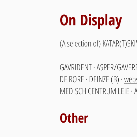
On Display
(A selection of) KATAR(T)SKI's
GAVRIDENT · ASPER/GAVERE
DE RORE · DEINZE (B) ·
webs
MEDISCH CENTRUM LEIE · A
Other