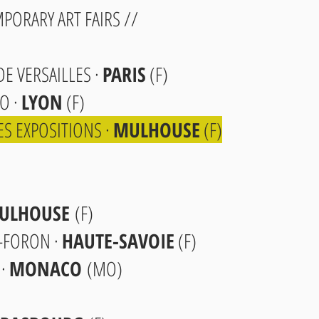
ORARY ART FAIRS //​​
 DE VERSAILLES ·
PARIS
(F)
PO ·
LYON
(F)
DES EXPOSITIONS ·
MULHOUSE
(F)
ULHOUSE
(F)
-FORON ·
HAUTE-SAVOIE
(F)
 ·
MONACO
(MO)