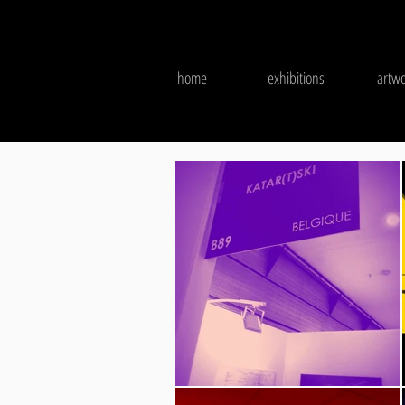
home
exhibitions
artwo