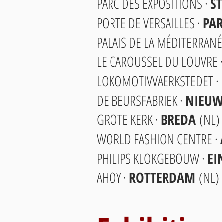
PARC DES EXPOSITIONS ·
S
PORTE DE VERSAILLES ·
PA
PALAIS DE LA MÉDITERRANÉ
LE CAROUSSEL DU LOUVRE 
LOKOMOTIVVAERKSTEDET ·
DE BEURSFABRIEK ·
NIEUW
GROTE KERK ·
BREDA
(NL)
WORLD FASHION CENTRE ·
PHILIPS KLOKGEBOUW ·
E
AHOY ·
ROTTERDAM
(NL)