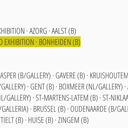
XHIBITION · AZORG · AALST (B)
LO EXHIBITION · BONHEIDEN (B)
· ASPER (B/GALLERY) · GAVERE (B) · KRUISHOUTEM
ALLERY) · GENT (B) · BOXMEER (NL/GALLERY) · 
L/GALLERY) · ST-MARTENS-LATEM (B) · ST-NIKLA
/GALLERIA) · BRUSSEL (B) · OUDENAARDE (B/GALL
 TIELT (B) · HUISE (B) · ZINGEM (B)