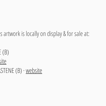
 artwork is locally on display & for sale at:
 (B)
ite
STENE (B) ·
website