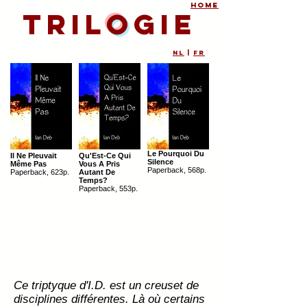
home
Tril
o
gie
NL
|
FR
Le Pourquoi Du
Il Ne Pleuvait
Qu'Est-Ce Qui
Silence
Même Pas
Vous A Pris
Paperback, 568p.
Paperback, 623p.
Autant De
Temps?
Paperback, 553p.
Ce triptyque d'I.D. est un creuset de
disciplines différentes. Là où certains